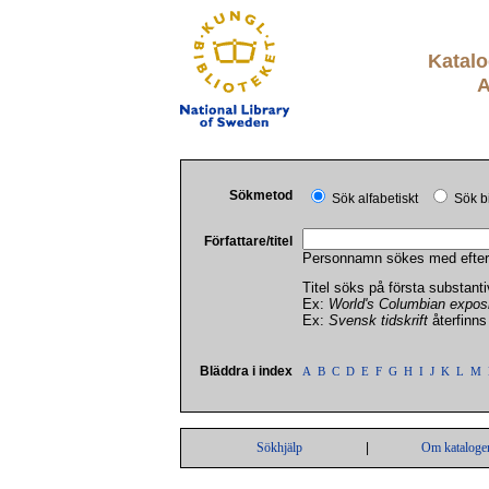
Katalo
A
Sökmetod
Sök alfabetiskt
Sök b
Författare/titel
Personnamn sökes med efter
Titel söks på första substanti
Ex:
World's Columbian exposi
Ex:
Svensk tidskrift
återfinn
Bläddra i index
A
B
C
D
E
F
G
H
I
J
K
L
M
Sökhjälp
|
Om kataloge