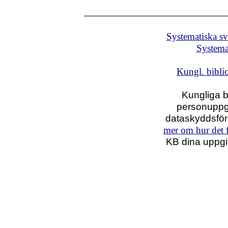
Systematiska s
Systema
Kungl. bibli
Kungliga b
personuppgi
dataskyddsfö
mer om hur det f
KB dina uppgif