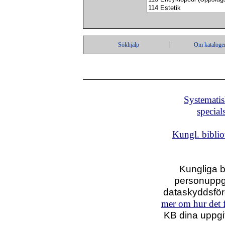
Sökhjälp
|
Om kataloge
Systematis
special
Kungl. biblio
Kungliga b
personuppgi
dataskyddsfö
mer om hur det f
KB dina uppgif