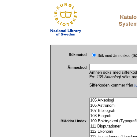
Katalo
System
Sökmetod
Sök med ämneskod (S
Ämneskod
Ämnen söks med sifferkod
Ex:
105 Arkeologi
söks med
Sifferkoden kommer från
K
Bläddra i index